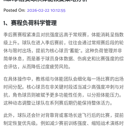
Posted On:
2026-02-22 10:12:55
1、赛程负荷科学管理
季后赛赛程紧凑且对抗强度远高于常规赛，体能消耗呈指数
级上升。球队在进入季后赛前，往往会通过常规赛后段的轮
休与限时出场，提前为核心球员“蓄能”。这种负荷管理并非
简单休息，而是基于球员身体数据、伤病史和比赛强度的综
合评估，从而降低过度疲劳风险。
在具体操作中，教练组与体能团队会细化每一场比赛的出场
时间分配。核心球员在非关键时段适当减少高强度冲刺与对
抗，角色球员则被赋予更多功能性任务，以分担体能压力。
这种动态调整让球队在系列赛后期仍能保持整体活力。
此外，球队还会针对背靠背或客场长途飞行后的比赛，提前
制定恢复优先级。例如减少赛前训练强度、缩短战术演练时