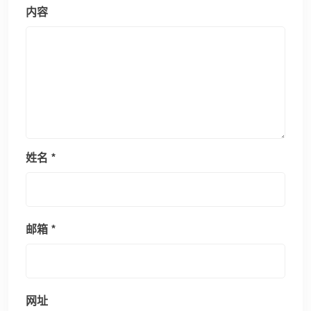
内容
姓名
*
邮箱
*
网址