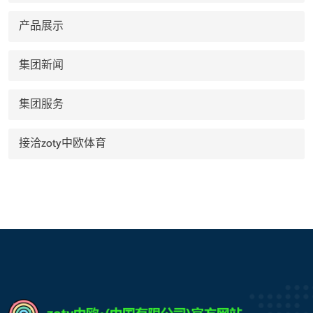
产品展示
集团新闻
集团服务
接洽zoty中欧体育