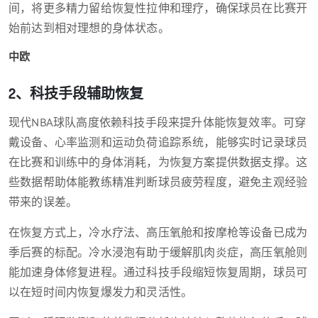
间，将更多精力留给恢复性拉伸和理疗，确保球员在比赛开
始前达到相对理想的身体状态。
中欧
2、科技手段辅助恢复
现代NBA球队高度依赖科技手段来提升体能恢复效率。可穿
戴设备、心率监测和运动负荷追踪系统，能够实时记录球员
在比赛和训练中的身体消耗，为恢复方案提供数据支撑。这
些数据帮助体能教练精准判断球员疲劳程度，避免主观经验
带来的误差。
在恢复方式上，冷水疗法、高压氧舱和按摩枪等设备已成为
季后赛的标配。冷水浸泡有助于缓解肌肉炎症，高压氧舱则
能加速身体修复进程。通过科技手段缩短恢复周期，球员可
以在短时间内恢复爆发力和灵活性。