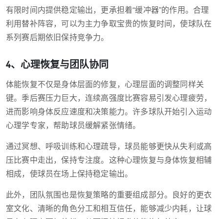
有限时间内提供稳定输出，更承担着“缓冲器”的作用。合理
利用替补阵容，可以为主力争取宝贵的恢复时间，使球队在
系列赛后期依旧保持竞争力。
4、心理恢复与团队协同
体能恢复不仅是身体层面的修复，心理层面的调整同样关
键。季后赛压力巨大，连续高强度比赛容易引发心理疲劳，
进而影响身体反应速度和决策能力。许多球队开始引入运动
心理学专家，帮助球员缓解紧张情绪。
通过冥想、呼吸训练和心理疏导，球员能够更快从失利或高
压比赛中走出，保持专注度。这种心理恢复与身体恢复相辅
相成，使球员在场上保持稳定输出。
此外，团队氛围也是恢复策略的重要组成部分。良好的更衣
室文化、清晰的角色分工和相互信任，能够减少内耗，让球