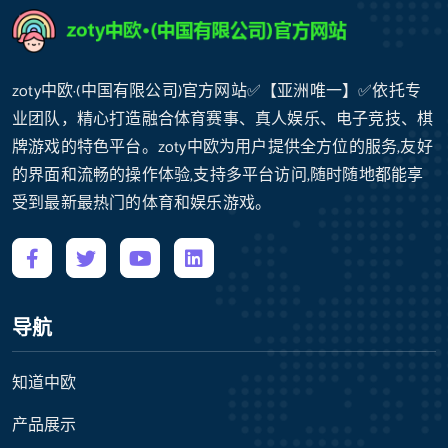
zoty中欧·(中国有限公司)官方网站✅【亚洲唯一】✅依托专
业团队，精心打造融合体育赛事、真人娱乐、电子竞技、棋
牌游戏的特色平台。zoty中欧为用户提供全方位的服务,友好
的界面和流畅的操作体验,支持多平台访问,随时随地都能享
受到最新最热门的体育和娱乐游戏。
导航
知道中欧
产品展示