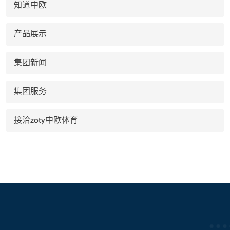
知道中欧
产品展示
集团新闻
集团服务
接洽zoty中欧体育